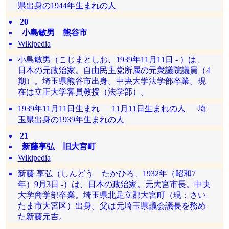
県出身の1944年生まれの人
20
小島敏男 熊谷市
Wikipedia
小島敏男（こじまとしお、1939年11月11日 - ）は、
日本の元政治家。自由民主党所属の元衆議院議員（4
期）。埼玉県熊谷市出身。中央大学法学部卒業。現
在は立正大学客員教授（法学部）。
1939年11月11日生まれ
11月11日生まれの人
埼
玉県出身の1939年生まれの人
21
新藤享弘 旧大宮町
Wikipedia
新藤 享弘（しんどう たかひろ、1932年（昭和7
年）9月3日 -）は、日本の政治家。元大宮市長。中央
大学商学部卒業。埼玉県北足立郡大宮町（現：さい
たま市大宮区）出身。父は元埼玉県議会議長を務め
た新藤元吉。