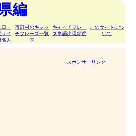
県編
人口・
市町村のキャッ
キャッチフレー
このサイトにつ
式サイ
チフレーズ一覧
ズ単語出現頻度
いて
有名人
表
スポンサーリンク