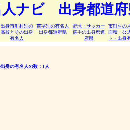
名人ナビ 出身都道府
出身市町村別の
苗字別の有名人
野球・サッカー
市町村の
高校とその出身
出身都道府県
選手の出身都道
面積・公
有名人
府県
ト・出身
出身の有名人の数：1人