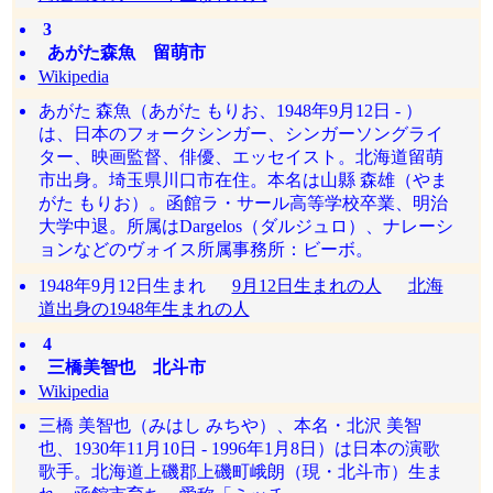
3
あがた森魚 留萌市
Wikipedia
あがた 森魚（あがた もりお、1948年9月12日 - ）
は、日本のフォークシンガー、シンガーソングライ
ター、映画監督、俳優、エッセイスト。北海道留萌
市出身。埼玉県川口市在住。本名は山縣 森雄（やま
がた もりお）。函館ラ・サール高等学校卒業、明治
大学中退。所属はDargelos（ダルジュロ）、ナレーシ
ョンなどのヴォイス所属事務所：ビーボ。
1948年9月12日生まれ
9月12日生まれの人
北海
道出身の1948年生まれの人
4
三橋美智也 北斗市
Wikipedia
三橋 美智也（みはし みちや）、本名・北沢 美智
也、1930年11月10日 - 1996年1月8日）は日本の演歌
歌手。北海道上磯郡上磯町峨朗（現・北斗市）生ま