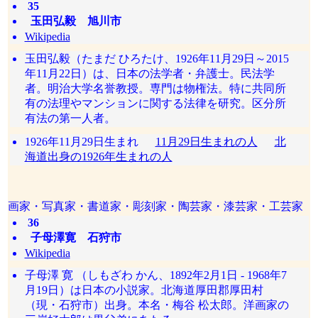
35
玉田弘毅 旭川市
Wikipedia
玉田弘毅（たまだ ひろたけ、1926年11月29日～2015
年11月22日）は、日本の法学者・弁護士。民法学
者。明治大学名誉教授。専門は物権法。特に共同所
有の法理やマンションに関する法律を研究。区分所
有法の第一人者。
1926年11月29日生まれ
11月29日生まれの人
北
海道出身の1926年生まれの人
画家・写真家・書道家・彫刻家・陶芸家・漆芸家・工芸家
36
子母澤寛 石狩市
Wikipedia
子母澤 寛 （しもざわ かん、1892年2月1日 - 1968年7
月19日）は日本の小説家。北海道厚田郡厚田村
（現・石狩市）出身。本名・梅谷 松太郎。洋画家の