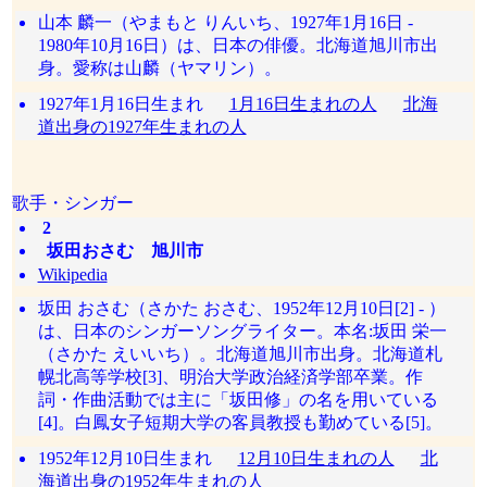
山本 麟一（やまもと りんいち、1927年1月16日 -
1980年10月16日）は、日本の俳優。北海道旭川市出
身。愛称は山麟（ヤマリン）。
1927年1月16日生まれ
1月16日生まれの人
北海
道出身の1927年生まれの人
歌手・シンガー
2
坂田おさむ 旭川市
Wikipedia
坂田 おさむ（さかた おさむ、1952年12月10日[2] - ）
は、日本のシンガーソングライター。本名:坂田 栄一
（さかた えいいち）。北海道旭川市出身。北海道札
幌北高等学校[3]、明治大学政治経済学部卒業。作
詞・作曲活動では主に「坂田修」の名を用いている
[4]。白鳳女子短期大学の客員教授も勤めている[5]。
1952年12月10日生まれ
12月10日生まれの人
北
海道出身の1952年生まれの人