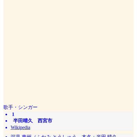
歌手・シンガー
1
半田晴久 西宮市
Wikipedia
深見 東州（ふかみ とうしゅう、本名：半田 晴久