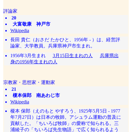
評論家
20
大富敬康 神戸市
Wikipedia
長田 貴仁（おさだ たかひと、1956年 - ）は、経営評
論家、大学教員。兵庫県神戸市生まれ。
1956年3月生まれ
3月15日生まれの人
兵庫県出
身の1956年生まれの人
宗教家・思想家・運動家
21
榎本保郎 南あわじ市
Wikipedia
榎本 保郎（えのもと やすろう、1925年5月5日 - 1977
年7月27日）は日本の牧師。アシュラム運動の普及に
貢献した。「ちいろば牧師」の愛称で知られる。三
浦綾子の「ちいろば先生物語」で広く知られるよう