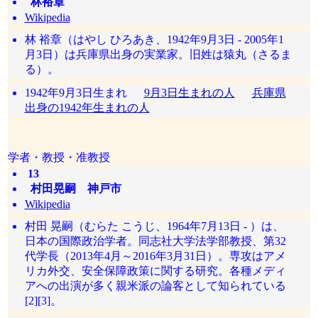
林裕章
Wikipedia
林 裕章（はやし ひろあき、1942年9月3日 - 2005年1
月3日）は兵庫県出身の実業家。旧姓は猿丸（さるま
る）。
1942年9月3日生まれ
9月3日生まれの人
兵庫県
出身の1942年生まれの人
学者・教授・准教授
13
村田晃嗣 神戸市
Wikipedia
村田 晃嗣（むらた こうじ、1964年7月13日 - ）は、
日本の国際政治学者。同志社大学法学部教授、第32
代学長（2013年4月～2016年3月31日）。専攻はアメ
リカ外交、安全保障政策に関する研究。各種メディ
アへの出演が多く親米派の論客として知られている
[2][3]。