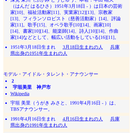
（はんだ はるひさ）1951年3月18日 - ）は日本の芸術
家[10]、福祉活動家[11]、実業家[12][13]、宗教家
[13]、フィランソロピスト（慈善活動家）[14]、評論
家[11]。歌手[15]、オペラ歌手[10][14]、画家[10]
[14]、書家[10][14]、能楽師[14]、詩人[10][14]、作曲
家[14]などとして、幅広い活動をしている[16][11]。
1951年3月18日生まれ
3月18日生まれの人
兵庫
県出身の1951年生まれの人
モデル・アイドル・タレント・アナウンサー
2
宇垣美里 神戸市
Wikipedia
宇垣 美里（うがき みさと、1991年4月16日 - ）は、
TBSアナウンサー。
1991年4月16日生まれ
4月16日生まれの人
兵庫
県出身の1991年生まれの人