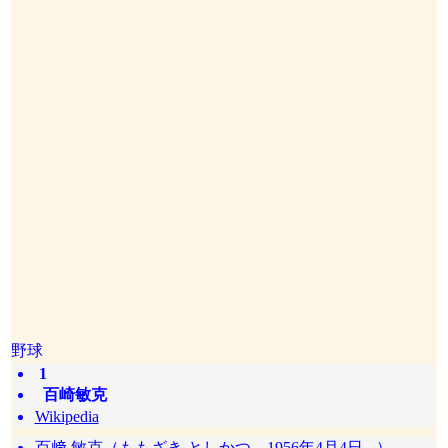
野球
1
百崎敏克
Wikipedia
百﨑 敏克（ももざき としかつ、1956年4月4日 - ）