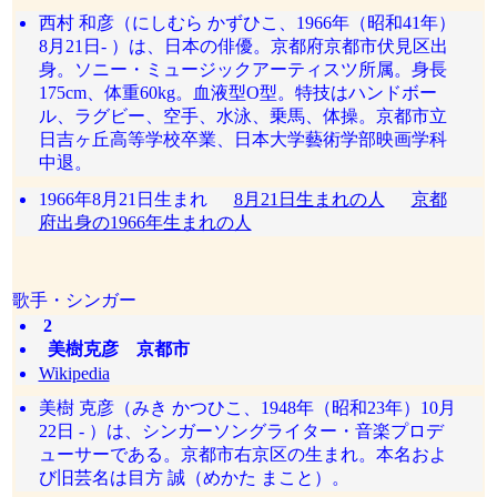
西村 和彦（にしむら かずひこ、1966年（昭和41年）
8月21日- ）は、日本の俳優。京都府京都市伏見区出
身。ソニー・ミュージックアーティスツ所属。身長
175cm、体重60kg。血液型O型。特技はハンドボー
ル、ラグビー、空手、水泳、乗馬、体操。京都市立
日吉ヶ丘高等学校卒業、日本大学藝術学部映画学科
中退。
1966年8月21日生まれ
8月21日生まれの人
京都
府出身の1966年生まれの人
歌手・シンガー
2
美樹克彦 京都市
Wikipedia
美樹 克彦（みき かつひこ、1948年（昭和23年）10月
22日 - ）は、シンガーソングライター・音楽プロデ
ューサーである。京都市右京区の生まれ。本名およ
び旧芸名は目方 誠（めかた まこと）。