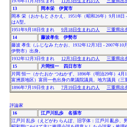
1976年11月3日生まれ
11月3日生まれの人
三重県出身
13
岡本栄 伊賀市
岡本 栄（おかもと さかえ、1951年（昭和26年）9月
はA型。
1951年9月18日生まれ
9月18日生まれの人
三重県出身
14
藤波孝生 伊勢市
藤波 孝生（ふじなみ たかお、1932年12月3日 - 20
伊勢市）出身。
1932年12月3日生まれ
12月3日生まれの人
三重県出身
15
片岡恒一 四日市市
片岡 恒一（かたおか つねかず、1896年（明治29年）4月
富洲原地区）富田一色出身の衆議院議員。地方議員（三
1896年7月19日生まれ
7月19日生まれの人
三重県出身
評論家
16
江戸川乱歩 名張市
江戸川 乱歩（えどがわ らんぽ、旧字体：江戶川 亂步、男性、1
昭和期にかけて主に推理小説を得意とした小説家・推理