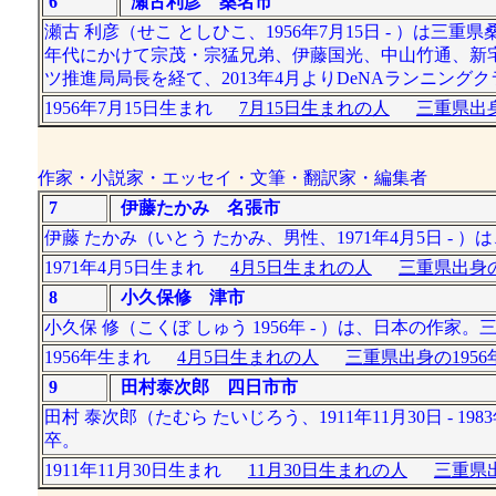
6
瀬古利彦 桑名市
瀬古 利彦（せこ としひこ、1956年7月15日 - ）は三
年代にかけて宗茂・宗猛兄弟、伊藤国光、中山竹通、新
ツ推進局局長を経て、2013年4月よりDeNAランニング
1956年7月15日生まれ
7月15日生まれの人
三重県出身
作家・小説家・エッセイ・文筆・翻訳家・編集者
7
伊藤たかみ 名張市
伊藤 たかみ（いとう たかみ、男性、1971年4月5日 - 
1971年4月5日生まれ
4月5日生まれの人
三重県出身の
8
小久保修 津市
小久保 修（こくぼ しゅう 1956年 - ）は、日本の作家
1956年生まれ
4月5日生まれの人
三重県出身の195
9
田村泰次郎 四日市市
田村 泰次郎（たむら たいじろう、1911年11月30日 -
卒。
1911年11月30日生まれ
11月30日生まれの人
三重県出