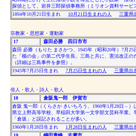
探偵として、岩井三郎探偵事務所（ミリオン資料サービ
1894年10月21日生まれ
10月21日生まれの人
三重県出
宗教家・思想家・運動家
17
森田必勝 四日市市
森田 必勝（もりた まさかつ、1945年（昭和20年）7月25
た「楯の会」の第二代学生長。三島と共に、憲法改正の
（詳細は三島事件を参照）。
1945年7月25日生まれ
7月25日生まれの人
三重県出身
俳人・歌人・詩人・歌人
18
倉阪鬼一郎 伊賀市
倉阪 鬼一郎（くらさか きいちろう、1960年1月28日
県立上野高等学校、早稲田大学第一文学部文芸科卒業。
「倉坂」と誤記されることが多い。
1960年1月28日生まれ
1月28日生まれの人
三重県出身
19
嶋田青峰 志摩市