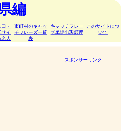
県編
人口・
市町村のキャッ
キャッチフレー
このサイトにつ
式サイ
チフレーズ一覧
ズ単語出現頻度
いて
有名人
表
スポンサーリンク