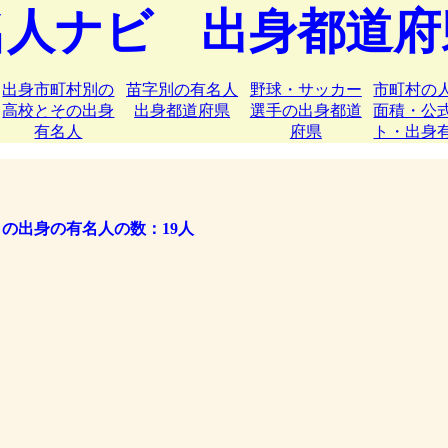
名人ナビ 出身都道府
出身市町村別の
苗字別の有名人
野球・サッカー
市町村の
高校とその出身
出身都道府県
選手の出身都道
面積・公
有名人
府県
ト・出身
の出身の有名人の数：19人