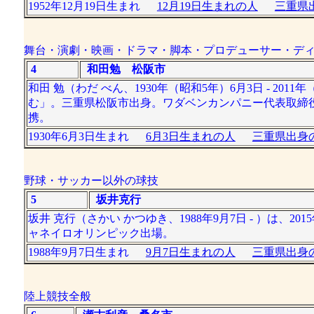
1952年12月19日生まれ
12月19日生まれの人
三重県出
舞台・演劇・映画・ドラマ・脚本・プロデューサー・デ
4
和田勉 松阪市
和田 勉（わだ べん、1930年（昭和5年）6月3日 - 2
む」。三重県松阪市出身。ワダベンカンパニー代表取締
携。
1930年6月3日生まれ
6月3日生まれの人
三重県出身の
野球・サッカー以外の球技
5
坂井克行
坂井 克行（さかい かつゆき、1988年9月7日 - ）は
ャネイロオリンピック出場。
1988年9月7日生まれ
9月7日生まれの人
三重県出身の
陸上競技全般