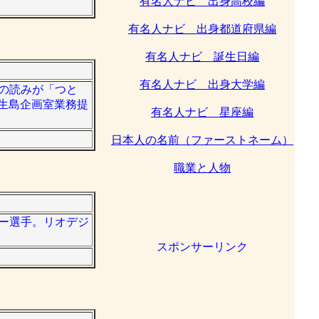
有名人ナビ 出身高校編
有名人ナビ 出身都道府県編
有名人ナビ 誕生日編
有名人ナビ 出身大学編
は名の読みが「つと
生島企画室業務提
有名人ナビ 星座編
日本人の名前（ファーストネーム）
職業と人物
ビー選手。リオデジ
スポンサーリンク