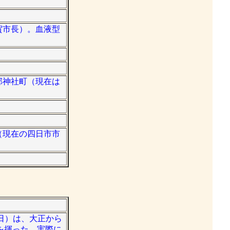
伊賀市長）。血液型
会郡神社町（現在は
町（現在の四日市市
。
28日）は、大正から
を揮った。実際に