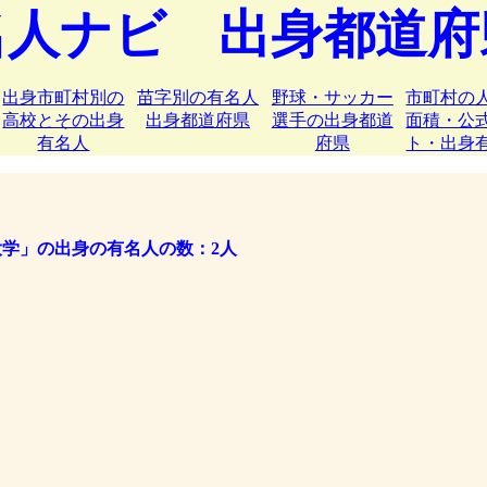
名人ナビ 出身都道府
出身市町村別の
苗字別の有名人
野球・サッカー
市町村の
高校とその出身
出身都道府県
選手の出身都道
面積・公
有名人
府県
ト・出身
学」の出身の有名人の数：2人