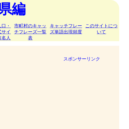
県編
人口・
市町村のキャッ
キャッチフレー
このサイトにつ
式サイ
チフレーズ一覧
ズ単語出現頻度
いて
有名人
表
スポンサーリンク